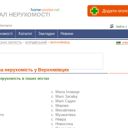
Додати огол
АЛ НЕРУХОМОСТІ
Контакти
Увійти
|
хомості
Каталог
Закладки
Новини
›
›
укр
СЬКА ОБЛАСТЬ
БОРЩІВСЬКИЙ
ВЕРХНЯКІВЦІ
а нерухомість у Верхняківцях
ерухомість в інших містах
с. Мала Іловиця
с. Малі Загайці
с. Малі Садки
с. Мирове
с. Михайлівка
оте
с. Мушкатівка
с. Нивра
с. Новосілка