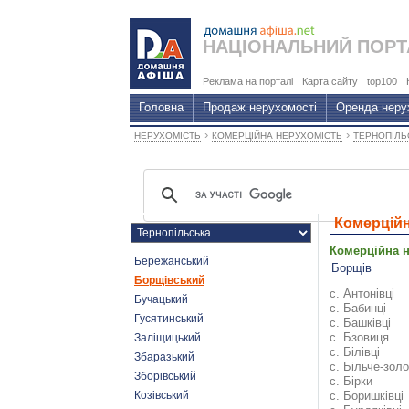
НАЦІОНАЛЬНИЙ
ПОРТ
Реклама на порталі
Карта сайту
top100
Головна
Продаж нерухомості
Оренда неру
›
›
НЕРУХОМІСТЬ
КОМЕРЦІЙНА НЕРУХОМІСТЬ
ТЕРНОПІЛЬ
Комерційн
Комерційна н
Бережанський
Борщів
Борщівський
с. Антонівці
Бучацький
с. Бабинці
Гусятинський
с. Башківці
с. Бзовиця
Заліщицький
с. Білівці
Збаразький
с. Більче-зол
Зборівський
с. Бірки
Козівський
с. Боришківці