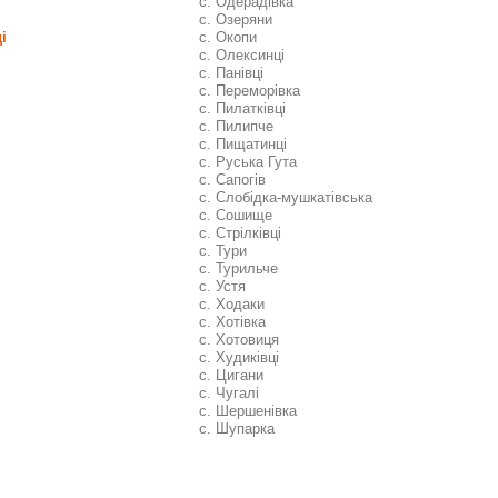
с. Одерадівка
с. Озеряни
і
с. Окопи
с. Олексинці
с. Панівці
с. Переморівка
с. Пилатківці
с. Пилипче
с. Пищатинці
с. Руська Гута
с. Сапогів
с. Слобідка-мушкатівська
с. Сошище
с. Стрілківці
с. Тури
с. Турильче
с. Устя
с. Ходаки
с. Хотівка
с. Хотовиця
с. Худиківці
с. Цигани
с. Чугалі
с. Шершенівка
с. Шупарка