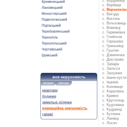
с. Бурдяківці
Кременецький
с. Вербиця
Лановецький
с. Верхняківц
Монастирський
с. Вигода
с. Висічка
Підволочиський
с. Вільховець
Підгаєцький
с. Вовківці
Теребовлянський
с. Гермаківка
с. Глибочок
Тернопіль
с. Горошова
Тернопільський
с. Гриньківці
Чортківський
с. Гуштин
с. Дзвинячка
Шумський
с. Дністрове
с. Забара
с. Залісся
с. Залужжя
вся нерухомість
с. Іване-пусте
с. Іванків
продаж
оренда
с. Коновиця
квартири
с. Коралівка
с. Кривче
будинки
с. Круголець
земельні ділянки
с. Кудлаівка
комерційна нерухомість
с. Кудринці
с. Кутянка
гаражі
с. Ланівці
с. Лосяч