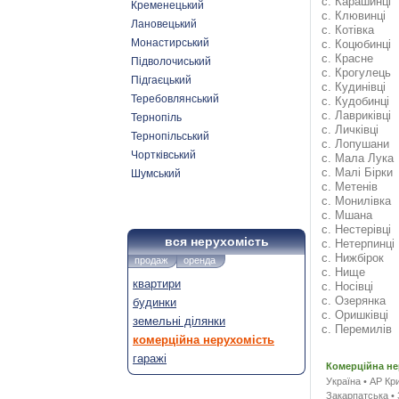
с. Карашинці
Кременецький
с. Клювинці
Лановецький
с. Котівка
Монастирський
с. Коцюбинці
с. Красне
Підволочиський
с. Крогулець
Підгаєцький
с. Кудинівці
Теребовлянський
с. Кудобинці
с. Лавриківці
Тернопіль
с. Личківці
Тернопільський
с. Лопушани
Чортківський
с. Мала Лука
с. Малі Бірки
Шумський
с. Метенів
с. Монилівка
с. Мшана
с. Нестерівці
вся нерухомість
с. Нетерпинці
с. Нижбірок
продаж
оренда
с. Нище
квартири
с. Носівці
с. Озерянка
будинки
с. Оришківці
земельні ділянки
с. Перемилів
комерційна нерухомість
гаражі
Комерційна не
Україна
•
АР Кр
Закарпатська
•