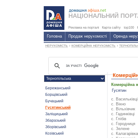
НАЦІОНАЛЬНИЙ
ПОРТ
Реклама на порталі
Карта сайту
top100
Головна
Продаж нерухомості
Оренда неру
›
›
НЕРУХОМІСТЬ
КОМЕРЦІЙНА НЕРУХОМІСТЬ
ТЕРНОПІЛЬ
Комерційн
Комерційна н
Бережанський
Гусятин
Борщівський
с. Васильківці
Бучацький
с. Вікно
Гусятинський
с. Вільхівчик
с. Гадинківці
Заліщицький
с. Глібів
Збаразький
с. Городниця
Зборівський
с. Зелене
Козівський
с. Калагарівка