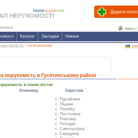
Додати огол
АЛ НЕРУХОМОСТІ
Контакти
Увійти
|
хомості
Каталог
Закладки
Новини
›
укр
СЬКА ОБЛАСТЬ
ГУСЯТИНСЬКИЙ
а нерухомість в Гусятинському районі
ерухомість в інших містах
Копичинці
Хоростків
с. Підгайчики
с. Піщане
с. Погрібці
с. Постолівка
с. Раштівці
с. Розгадів
с. Самолусківці
с. Серединці