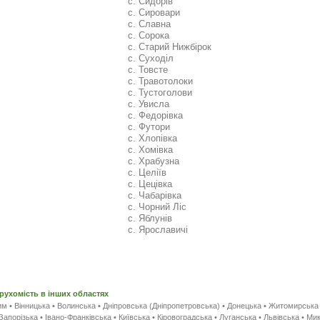
с. Сидорів
с. Сировари
с. Славна
с. Сорока
с. Старий Нижбірок
с. Суходіл
с. Товсте
с. Травотолоки
с. Тустоголови
с. Увисла
с. Федорівка
с. Футори
с. Хлопівка
с. Хомівка
с. Храбузна
с. Целіїв
с. Цецівка
с. Чабарівка
с. Чорний Ліс
с. Яблунів
с. Ярославичі
рухомість в інших областях
им
•
Вінницька
•
Волинська
•
Дніпровська (Дніпропетровська)
•
Донецька
•
Житомирська
Запорізька
•
Івано-Франківська
•
Київська
•
Кіровоградська
•
Луганська
•
Львівська
•
Мик