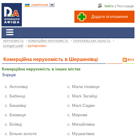
українська
Увійти
|
Реєстрація
Додати оголошення
›
›
›
НЕРУХОМІСТЬ
КОМЕРЦІЙНА НЕРУХОМІСТЬ
ТЕРНОПІЛЬСЬКА ОБЛАСТЬ
›
БОРЩІВСЬКИЙ
ШЕРШЕНІВКА
Комерційна нерухомість в Шершенівці
Комерційна нерухомість в інших містах
Борщів
с. Антонівці
с. Мала Іловиця
с. Бабинці
с. Малі Загайці
с. Башківці
с. Малі Садки
с. Бзовиця
с. Мирове
с. Білівці
с. Михайлівка
с. Більче-золоте
с. Мушкатівка