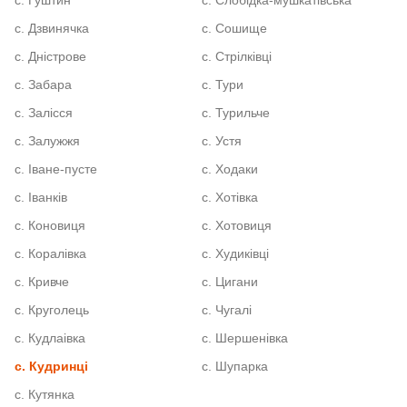
с. Гуштин
с. Слобідка-мушкатівська
с. Дзвинячка
с. Сошище
с. Дністрове
с. Стрілківці
с. Забара
с. Тури
с. Залісся
с. Турильче
с. Залужжя
с. Устя
с. Іване-пусте
с. Ходаки
с. Іванків
с. Хотівка
с. Коновиця
с. Хотовиця
с. Коралівка
с. Худиківці
с. Кривче
с. Цигани
с. Круголець
с. Чугалі
с. Кудлаівка
с. Шершенівка
с. Кудринці
с. Шупарка
с. Кутянка