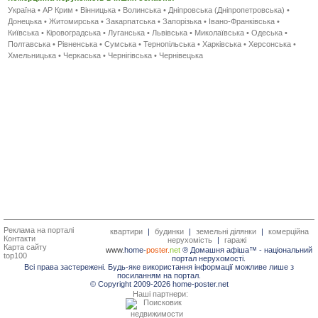
Україна
•
АР Крим
•
Вінницька
•
Волинська
•
Дніпровська (Дніпропетровська)
•
Донецька
•
Житомирська
•
Закарпатська
•
Запорізька
•
Івано-Франківська
•
Київська
•
Кіровоградська
•
Луганська
•
Львівська
•
Миколаївська
•
Одеська
•
Полтавська
•
Рівненська
•
Сумська
•
Тернопільська
•
Харківська
•
Херсонська
•
Хмельницька
•
Черкаська
•
Чернігівська
•
Чернівецька
Реклама на порталі
квартири
|
будинки
|
земельні ділянки
|
комерційна
Контакти
нерухомість
|
гаражі
Карта сайту
www.
home-
poster.
net
® Домашня афіша™ -
національний
top100
портал нерухомості.
Всі права застережені. Будь-яке використання інформації можливе лише з
посиланням на портал.
© Copyright 2009-2026 home-poster.net
Наші партнери: