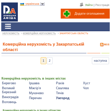
українська
Увійти
|
Реєстрація
Додати оголошення
›
›
НЕРУХОМІСТЬ
КОМЕРЦІЙНА НЕРУХОМІСТЬ
ЗАКАРПАТСЬКА ОБЛАСТЬ
Комерційна нерухомість у Закарпатській
області
1
2
наступна
Комерційна нерухомість в інших містах
Берегово
Іршава
Рахів
Хуст
Великий
Міжгір’я
Свалява
Чоп
Березний
Мукачево
Тячів
Виноградів
Перечин
Ужгород
Воловець
Комерційна нерухомість в інших областях