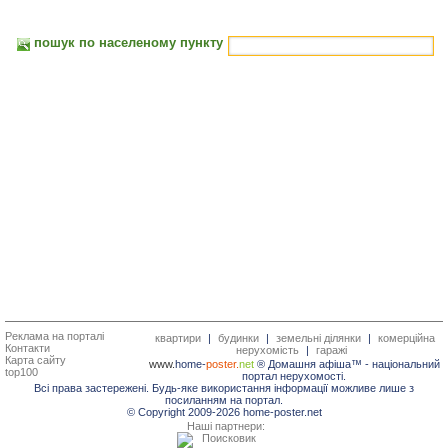
пошук по населеному пункту
Реклама на порталі
квартири
|
будинки
|
земельні ділянки
|
комерційна
Контакти
нерухомість
|
гаражі
Карта сайту
www.
home-
poster.
net
® Домашня афіша™ -
національний
top100
портал нерухомості.
Всі права застережені. Будь-яке використання інформації можливе лише з
посиланням на портал.
© Copyright 2009-2026 home-poster.net
Наші партнери: