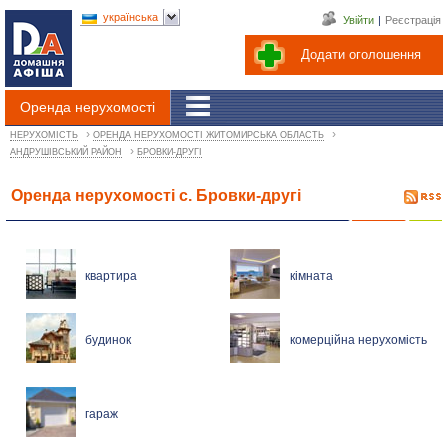
українська
Увійти
|
Реєстрація
Додати оголошення
Оренда нерухомості
›
›
НЕРУХОМІСТЬ
ОРЕНДА НЕРУХОМОСТІ ЖИТОМИРСЬКА ОБЛАСТЬ
›
АНДРУШІВСЬКИЙ РАЙОН
БРОВКИ-ДРУГІ
Оренда нерухомості с. Бровки-другі
квартира
кімната
будинок
комерційна нерухомість
гараж