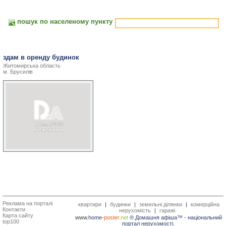
пошук по населеному пункту
здам в оренду будинок
Житомирська область
м. Брусилів
Реклама на порталі
квартири
|
будинки
|
земельні ділянки
|
комерційна
Контакти
нерухомість
|
гаражі
Карта сайту
www.
home-
poster.
net
® Домашня афіша™ -
національний
top100
портал нерухомості.