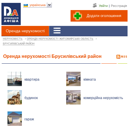
українська
Увійти
|
Реєстрація
Додати оголошення
Оренда нерухомості
›
›
НЕРУХОМІСТЬ
ОРЕНДА НЕРУХОМОСТІ ЖИТОМИРСЬКА ОБЛАСТЬ
БРУСИЛІВСЬКИЙ РАЙОН
Оренда нерухомості Брусилівський район
квартира
кімната
будинок
комерційна нерухомість
гараж