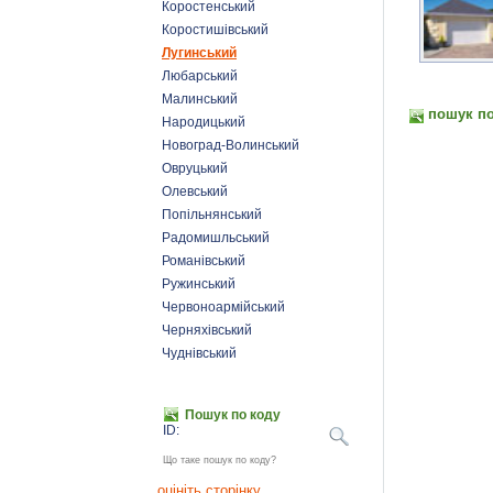
Коростенський
Коростишівський
Лугинський
Любарський
Малинський
пошук по
Народицький
Новоград-Волинський
Овруцький
Олевський
Попільнянський
Радомишльський
Романівський
Ружинський
Червоноармійський
Черняхівський
Чуднівський
Пошук по коду
ID:
Що таке пошук по коду?
оцініть сторінку