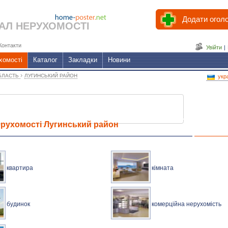
Додати огол
АЛ НЕРУХОМОСТІ
Контакти
Увійти
|
хомості
Каталог
Закладки
Новини
›
БЛАСТЬ
ЛУГИНСЬКИЙ РАЙОН
укр
рухомості Лугинський район
квартира
кімната
будинок
комерційна нерухомість