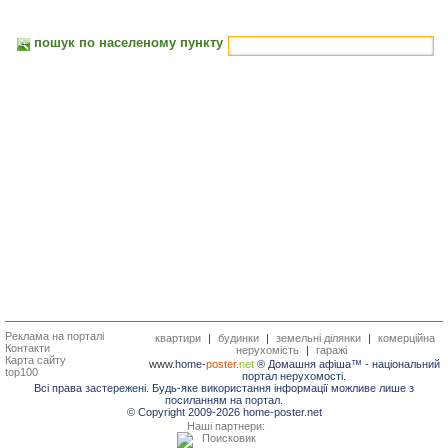
пошук по населеному пункту
Реклама на порталі
квартири
|
будинки
|
земельні ділянки
|
комерційна
Контакти
нерухомість
|
гаражі
Карта сайту
www.
home-
poster.
net
® Домашня афіша™ -
національний
top100
портал нерухомості.
Всі права застережені. Будь-яке використання інформації можливе лише з
посиланням на портал.
© Copyright 2009-2026 home-poster.net
Наші партнери: