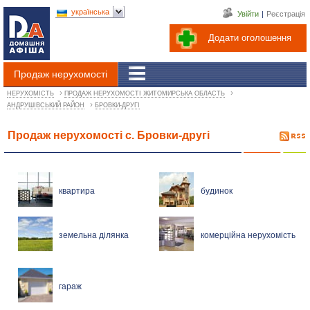
українська
Увійти
|
Реєстрація
Додати оголошення
Продаж нерухомості
›
›
НЕРУХОМІСТЬ
ПРОДАЖ НЕРУХОМОСТІ ЖИТОМИРСЬКА ОБЛАСТЬ
›
АНДРУШІВСЬКИЙ РАЙОН
БРОВКИ-ДРУГІ
Продаж нерухомості с. Бровки-другі
квартира
будинок
земельна ділянка
комерційна нерухомість
гараж