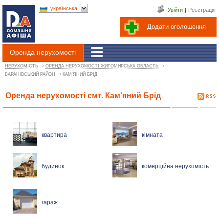
українська
Увійти
|
Реєстрація
Додати оголошення
Оренда нерухомості
›
›
НЕРУХОМІСТЬ
ОРЕНДА НЕРУХОМОСТІ ЖИТОМИРСЬКА ОБЛАСТЬ
›
БАРАНІВСЬКИЙ РАЙОН
КАМ'ЯНИЙ БРІД
Оренда нерухомості смт. Кам'яний Брід
квартира
кімната
будинок
комерційна нерухомість
гараж