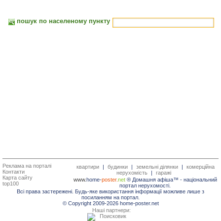
пошук по населеному пункту
Реклама на порталі
квартири
|
будинки
|
земельні ділянки
|
комерційна
Контакти
нерухомість
|
гаражі
Карта сайту
www.
home-
poster.
net
® Домашня афіша™ -
національний
top100
портал нерухомості.
Всі права застережені. Будь-яке використання інформації можливе лише з
посиланням на портал.
© Copyright 2009-2026 home-poster.net
Наші партнери: