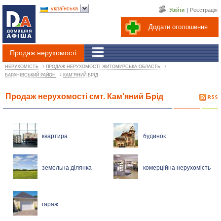
українська
Увійти
|
Реєстрація
Додати оголошення
Продаж нерухомості
›
›
НЕРУХОМІСТЬ
ПРОДАЖ НЕРУХОМОСТІ ЖИТОМИРСЬКА ОБЛАСТЬ
›
БАРАНІВСЬКИЙ РАЙОН
КАМ'ЯНИЙ БРІД
Продаж нерухомості смт. Кам'яний Брід
квартира
будинок
земельна ділянка
комерційна нерухомість
гараж