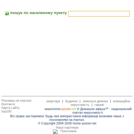
пошук по населеному пункту
Реклама на порталі
квартири
|
будинки
|
земельні ділянки
|
комерційна
Контакти
нерухомість
|
гаражі
Карта сайту
www.
home-
poster.
net
® Домашня афіша™ -
національний
top100
портал нерухомості.
Всі права застережені. Будь-яке використання інформації можливе лише з
посиланням на портал.
© Copyright 2009-2026 home-poster.net
Наші партнери: