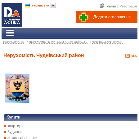
українська
Увійти
|
Реєстрація
Додати оголошення
›
›
НЕРУХОМІСТЬ
НЕРУХОМІСТЬ ЖИТОМИРСЬКА ОБЛАСТЬ
ЧУДНІВСЬКИЙ РАЙОН
Нерухомість Чуднівський район
Купити
квартири
будинки
земельні ділянки