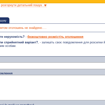
розгорнути детальний пошук
ошуку
питом оголошень не знайдено.....
те нерухомість?
-
безкоштовно розмістіть оголошення
ли сприйнятний варіант?
, - залишіть своє повідомлення для розсилки 
ним особам.
домлення