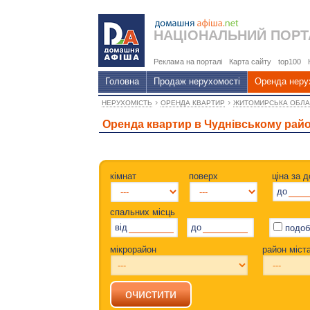
НАЦІОНАЛЬНИЙ
ПОРТ
Реклама на порталі
Карта сайту
top100
Головна
Продаж нерухомості
Оренда неру
›
›
НЕРУХОМІСТЬ
ОРЕНДА КВАРТИР
ЖИТОМИРСЬКА ОБЛА
Оренда квартир в Чуднівському райо
кімнат
поверх
ціна за д
до
спальних місць
від
до
подоб
мікрорайон
район міст