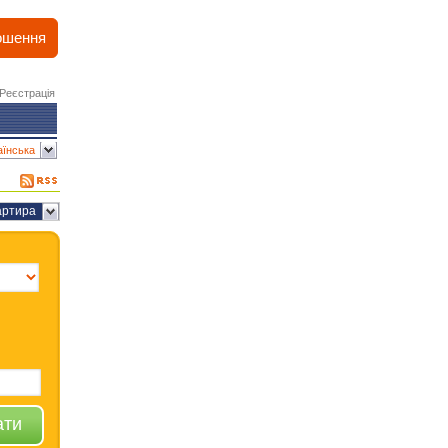
ошення
Реєстрація
аїнська
артира
ати