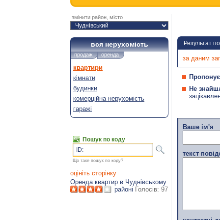
змінити район, місто
Результат п
вся нерухомість
продаж
оренда
за даним за
квартири
Пропонує
кімнати
будинки
Не знайш
зацікавле
комерційна нерухомість
гаражі
Ваше ім'я
Пошук по коду
ID:
текст пові
Що таке пошук по коду?
оцініть сторінку
Оренда квартир в Чуднівському
районі
Голосів:
97