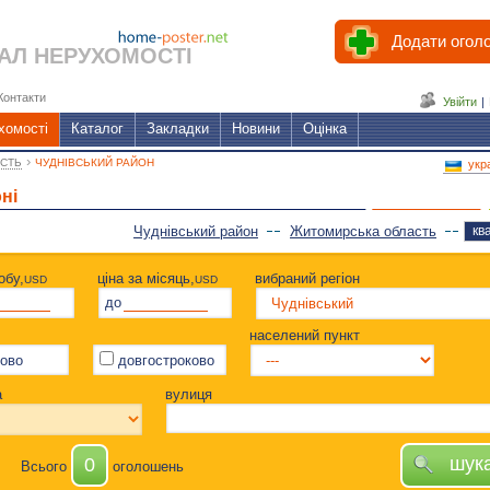
Додати огол
АЛ НЕРУХОМОСТІ
Контакти
Увійти
|
хомості
Каталог
Закладки
Новини
Оцінка
›
СТЬ
ЧУДНІВСЬКИЙ РАЙОН
укр
ні
Чуднівський район
Житомирська область
кв
обу,
ціна за місяць,
вибраний регіон
USD
USD
до
населений пункт
ово
довгостроково
а
вулиця
шук
0
Всього
оголошень