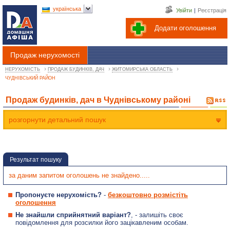
українська
Увійти
|
Реєстрація
Додати оголошення
Продаж нерухомості
›
›
›
НЕРУХОМІСТЬ
ПРОДАЖ БУДИНКІВ, ДАЧ
ЖИТОМИРСЬКА ОБЛАСТЬ
ЧУДНІВСЬКИЙ РАЙОН
Продаж будинків, дач в Чуднівському районі
розгорнути детальний пошук
Результат пошуку
за даним запитом оголошень не знайдено.....
Пропонуєте нерухомість?
-
безкоштовно розмістіть
оголошення
Не знайшли сприйнятний варіант?
, - залишіть своє
повідомлення для розсилки його зацікавленим особам.