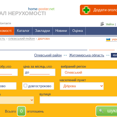
Додати огол
АЛ НЕРУХОМОСТІ
Контакти
Увійти
|
хомості
Каталог
Закладки
Новини
Оцінка
›
›
СТЬ
ОЛЕВСЬКИЙ РАЙОН
ДІБРОВА
укр
Олевський район
Житомирська область
кв
обу,
ціна за місяць,
вибраний регіон
USD
USD
до
населений пункт
ово
довгостроково
а
вулиця
шук
0
Всього
оголошень