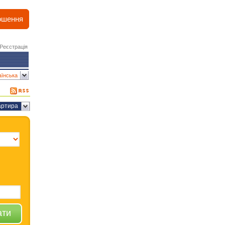
ошення
Реєстрація
аїнська
артира
ати