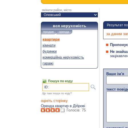
змінити район, місто
Результат п
вся нерухомість
продаж
оренда
за даним за
квартири
Пропонує
кімнати
будинки
Не знайш
зацікавле
комерційна нерухомість
гаражі
Ваше ім'я
Пошук по коду
ID:
текст пові
Що таке пошук по коду?
оцініть сторінку
Оренда квартир в Діброві
Голосів:
75