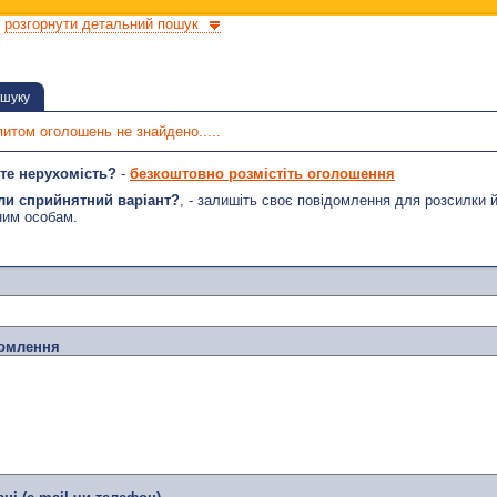
розгорнути детальний пошук
ошуку
питом оголошень не знайдено.....
те нерухомість?
-
безкоштовно розмістіть оголошення
ли сприйнятний варіант?
, - залишіть своє повідомлення для розсилки 
ним особам.
домлення