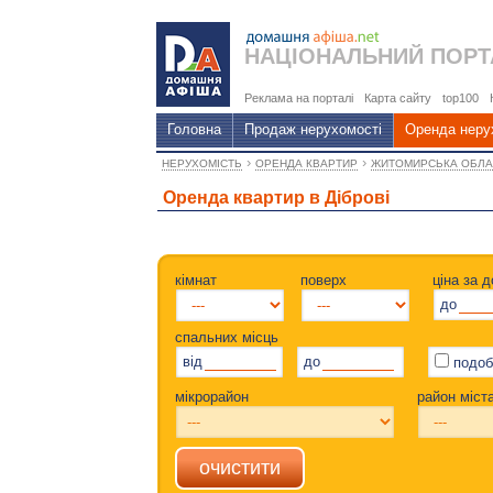
НАЦІОНАЛЬНИЙ
ПОРТ
Реклама на порталі
Карта сайту
top100
Головна
Продаж нерухомості
Оренда неру
›
›
НЕРУХОМІСТЬ
ОРЕНДА КВАРТИР
ЖИТОМИРСЬКА ОБЛА
Оренда квартир в Діброві
кімнат
поверх
ціна за д
до
спальних місць
від
до
подоб
мікрорайон
район міст