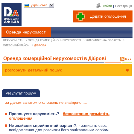
українська
Увійти
|
Реєстрація
Додати оголошення
Оренда нерухомості
›
›
›
НЕРУХОМІСТЬ
ОРЕНДА КОМЕРЦІЙНОЇ НЕРУХОМОСТІ
ЖИТОМИРСЬКА ОБЛАСТЬ
›
ОЛЕВСЬКИЙ РАЙОН
ДІБРОВА
Оренда комерційної нерухомості в Діброві
розгорнути детальний пошук
Результат пошуку
за даним запитом оголошень не знайдено.....
Пропонуєте нерухомість?
-
безкоштовно розмістіть
оголошення
Не знайшли сприйнятний варіант?
, - залишіть своє
повідомлення для розсилки його зацікавленим особам.