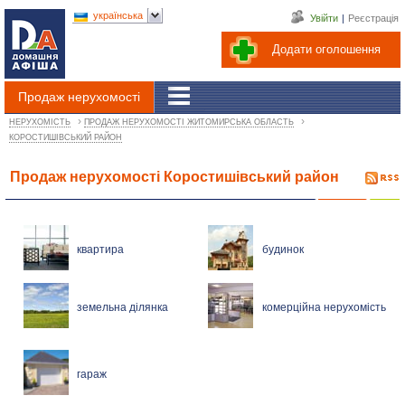
українська
Увійти
|
Реєстрація
Додати оголошення
Продаж нерухомості
›
›
НЕРУХОМІСТЬ
ПРОДАЖ НЕРУХОМОСТІ ЖИТОМИРСЬКА ОБЛАСТЬ
КОРОСТИШІВСЬКИЙ РАЙОН
Продаж нерухомості Коростишівський район
квартира
будинок
земельна ділянка
комерційна нерухомість
гараж