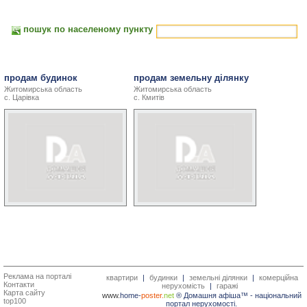
пошук по населеному пункту
продам будинок
продам земельну ділянку
Житомирська область
Житомирська область
с. Царівка
с. Кмитів
Реклама на порталі
квартири
|
будинки
|
земельні ділянки
|
комерційна
Контакти
нерухомість
|
гаражі
Карта сайту
www.
home-
poster.
net
® Домашня афіша™ -
національний
top100
портал нерухомості.