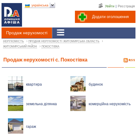
українська
Увійти
|
Реєстрація
Додати оголошення
Продаж нерухомості
›
›
НЕРУХОМІСТЬ
ПРОДАЖ НЕРУХОМОСТІ ЖИТОМИРСЬКА ОБЛАСТЬ
›
ЖИТОМИРСЬКИЙ РАЙОН
ПОКОСТІВКА
Продаж нерухомості с. Покостівка
квартира
будинок
земельна ділянка
комерційна нерухомість
гараж