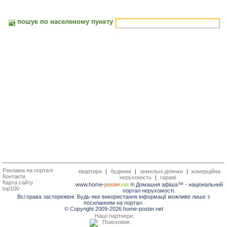
пошук по населеному пункту
Реклама на порталі
квартири
|
будинки
|
земельні ділянки
|
комерційна
Контакти
нерухомість
|
гаражі
Карта сайту
www.
home-
poster.
net
® Домашня афіша™ -
національний
top100
портал нерухомості.
Всі права застережені. Будь-яке використання інформації можливе лише з
посиланням на портал.
© Copyright 2009-2026 home-poster.net
Наші партнери: