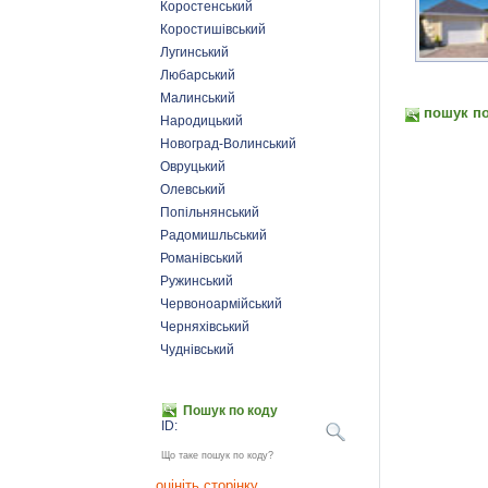
Коростенський
Коростишівський
Лугинський
Любарський
Малинський
пошук по
Народицький
Новоград-Волинський
Овруцький
Олевський
Попільнянський
Радомишльський
Романівський
Ружинський
Червоноармійський
Черняхівський
Чуднівський
Пошук по коду
ID:
Що таке пошук по коду?
оцініть сторінку