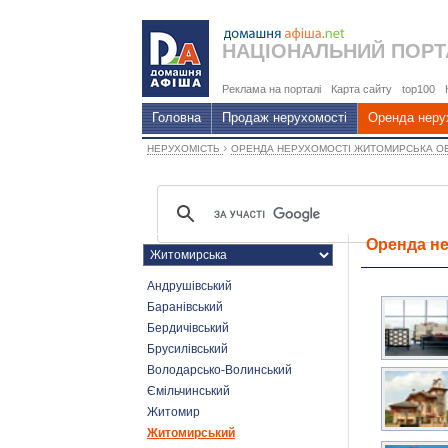
НАЦІОНАЛЬНИЙ
ПОРТ
Реклама на порталі
Карта сайту
top100
Головна
Продаж нерухомості
Оренда неру
›
НЕРУХОМІСТЬ
ОРЕНДА НЕРУХОМОСТІ ЖИТОМИРСЬКА О
Оренда не
Андрушівський
Баранівський
Бердичівський
Брусилівський
Володарсько-Волинський
Ємільчинський
Житомир
Житомирський