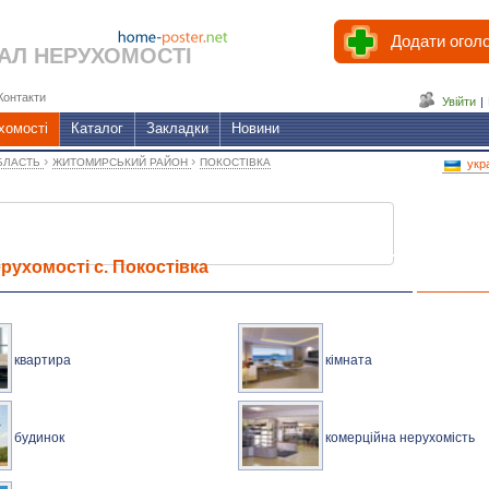
Додати огол
АЛ НЕРУХОМОСТІ
Контакти
Увійти
|
хомості
Каталог
Закладки
Новини
›
›
БЛАСТЬ
ЖИТОМИРСЬКИЙ РАЙОН
ПОКОСТІВКА
укр
рухомості с. Покостівка
квартира
кімната
будинок
комерційна нерухомість