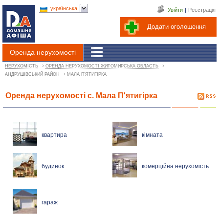
українська
Увійти
|
Реєстрація
Додати оголошення
Оренда нерухомості
›
›
НЕРУХОМІСТЬ
ОРЕНДА НЕРУХОМОСТІ ЖИТОМИРСЬКА ОБЛАСТЬ
›
АНДРУШІВСЬКИЙ РАЙОН
МАЛА П'ЯТИГІРКА
Оренда нерухомості с. Мала П'ятигірка
квартира
кімната
будинок
комерційна нерухомість
гараж