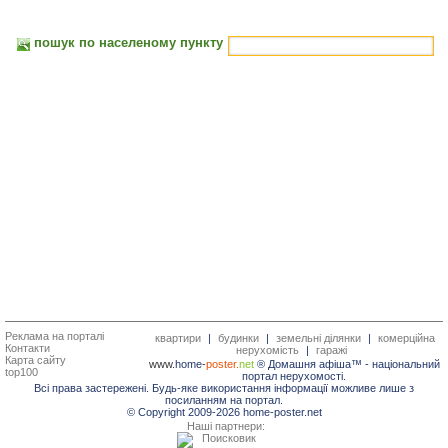
пошук по населеному пункту
Реклама на порталі
квартири
|
будинки
|
земельні ділянки
|
комерційна
Контакти
нерухомість
|
гаражі
Карта сайту
www.
home-
poster.
net
® Домашня афіша™ -
національний
top100
портал нерухомості.
Всі права застережені. Будь-яке використання інформації можливе лише з
посиланням на портал.
© Copyright 2009-2026 home-poster.net
Наші партнери: