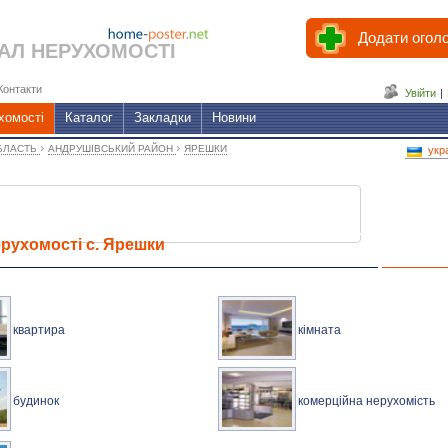
Додати огол
АЛ НЕРУХОМОСТІ
Контакти
Увійти
|
хомості
Каталог
Закладки
Новини
›
›
БЛАСТЬ
АНДРУШІВСЬКИЙ РАЙОН
ЯРЕШКИ
укр
рухомості с. Ярешки
квартира
кімната
будинок
комерційна нерухомість