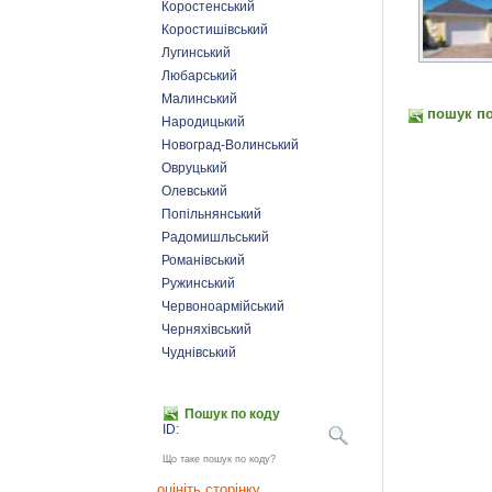
Коростенський
Коростишівський
Лугинський
Любарський
Малинський
пошук по
Народицький
Новоград-Волинський
Овруцький
Олевський
Попільнянський
Радомишльський
Романівський
Ружинський
Червоноармійський
Черняхівський
Чуднівський
Пошук по коду
ID:
Що таке пошук по коду?
оцініть сторінку