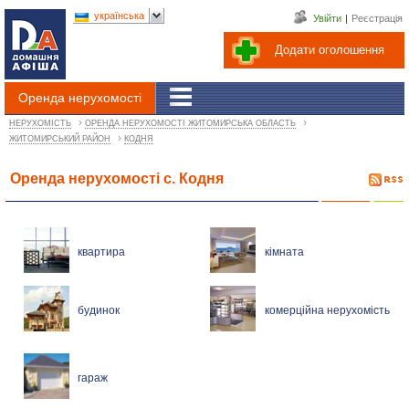
українська
Увійти
|
Реєстрація
Додати оголошення
Оренда нерухомості
›
›
НЕРУХОМІСТЬ
ОРЕНДА НЕРУХОМОСТІ ЖИТОМИРСЬКА ОБЛАСТЬ
›
ЖИТОМИРСЬКИЙ РАЙОН
КОДНЯ
Оренда нерухомості с. Кодня
квартира
кімната
будинок
комерційна нерухомість
гараж