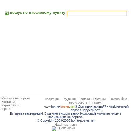
пошук по населеному пункту
Реклама на порталі
квартири
|
будинки
|
земельні ділянки
|
комерційна
Контакти
нерухомість
|
гаражі
Карта сайту
www.
home-
poster.
net
® Домашня афіша™ -
національний
top100
портал нерухомості.
Всі права застережені. Будь-яке використання інформації можливе лише з
посиланням на портал.
© Copyright 2009-2026 home-poster.net
Наші партнери: