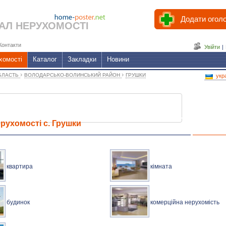
Додати огол
АЛ НЕРУХОМОСТІ
Контакти
Увійти
|
хомості
Каталог
Закладки
Новини
›
›
БЛАСТЬ
ВОЛОДАРСЬКО-ВОЛИНСЬКИЙ РАЙОН
ГРУШКИ
укр
рухомості с. Грушки
квартира
кімната
будинок
комерційна нерухомість