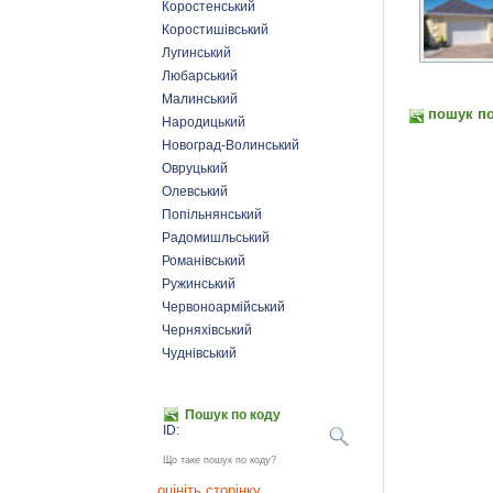
Коростенський
Коростишівський
Лугинський
Любарський
Малинський
пошук по
Народицький
Новоград-Волинський
Овруцький
Олевський
Попільнянський
Радомишльський
Романівський
Ружинський
Червоноармійський
Черняхівський
Чуднівський
Пошук по коду
ID:
Що таке пошук по коду?
оцініть сторінку