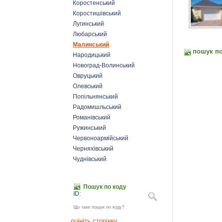
Коростенський
Коростишівський
Лугинський
Любарський
Малинський
пошук по
Народицький
Новоград-Волинський
Овруцький
Олевський
Попільнянський
Радомишльський
Романівський
Ружинський
Червоноармійський
Черняхівський
Чуднівський
Пошук по коду
ID:
Що таке пошук по коду?
оцініть сторінку