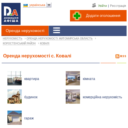
українська
Увійти
|
Реєстрація
Додати оголошення
Оренда нерухомості
›
›
НЕРУХОМІСТЬ
ОРЕНДА НЕРУХОМОСТІ ЖИТОМИРСЬКА ОБЛАСТЬ
›
КОРОСТЕНСЬКИЙ РАЙОН
КОВАЛІ
Оренда нерухомості с. Ковалі
квартира
кімната
будинок
комерційна нерухомість
гараж