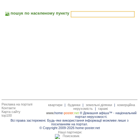
пошук по населеному пункту
Реклама на порталі
квартири
|
будинки
|
земельні ділянки
|
комерційна
Контакти
нерухомість
|
гаражі
Карта сайту
www.
home-
poster.
net
® Домашня афіша™ -
національний
top100
портал нерухомості.
Всі права застережені. Будь-яке використання інформації можливе лише з
посиланням на портал.
© Copyright 2009-2026 home-poster.net
Наші партнери: