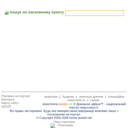
пошук по населеному пункту
Реклама на порталі
квартири
|
будинки
|
земельні ділянки
|
комерційна
Контакти
нерухомість
|
гаражі
Карта сайту
www.
home-
poster.
net
® Домашня афіша™ -
національний
top100
портал нерухомості.
Всі права застережені. Будь-яке використання інформації можливе лише з
посиланням на портал.
© Copyright 2009-2026 home-poster.net
Наші партнери: