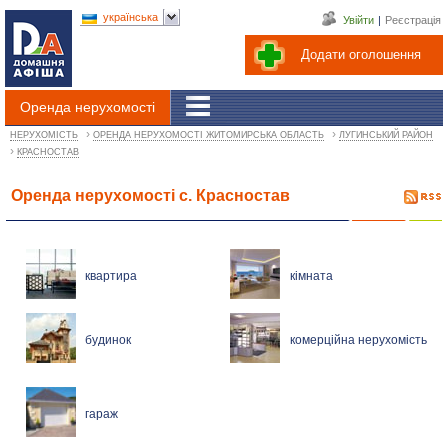
українська
Увійти
|
Реєстрація
Додати оголошення
Оренда нерухомості
›
›
НЕРУХОМІСТЬ
ОРЕНДА НЕРУХОМОСТІ ЖИТОМИРСЬКА ОБЛАСТЬ
ЛУГИНСЬКИЙ РАЙОН
›
КРАСНОСТАВ
Оренда нерухомості с. Красностав
квартира
кімната
будинок
комерційна нерухомість
гараж