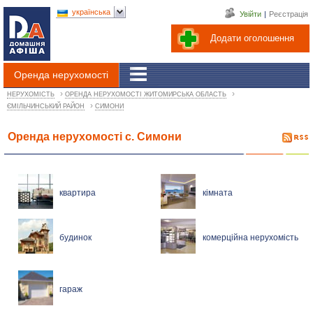
українська
Увійти
|
Реєстрація
Додати оголошення
Оренда нерухомості
›
›
НЕРУХОМІСТЬ
ОРЕНДА НЕРУХОМОСТІ ЖИТОМИРСЬКА ОБЛАСТЬ
›
ЄМІЛЬЧИНСЬКИЙ РАЙОН
СИМОНИ
Оренда нерухомості с. Симони
квартира
кімната
будинок
комерційна нерухомість
гараж