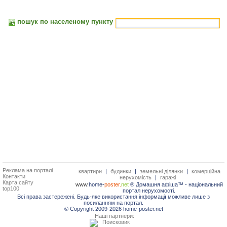
пошук по населеному пункту
Реклама на порталі
квартири
|
будинки
|
земельні ділянки
|
комерційна
Контакти
нерухомість
|
гаражі
Карта сайту
www.
home-
poster.
net
® Домашня афіша™ -
національний
top100
портал нерухомості.
Всі права застережені. Будь-яке використання інформації можливе лише з
посиланням на портал.
© Copyright 2009-2026 home-poster.net
Наші партнери: