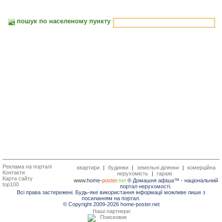
пошук по населеному пункту
Реклама на порталі
квартири
|
будинки
|
земельні ділянки
|
комерційна
Контакти
нерухомість
|
гаражі
Карта сайту
www.
home-
poster.
net
® Домашня афіша™ -
національний
top100
портал нерухомості.
Всі права застережені. Будь-яке використання інформації можливе лише з
посиланням на портал.
© Copyright 2009-2026 home-poster.net
Наші партнери: