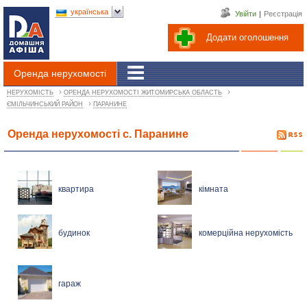
українська
Увійти
|
Реєстрація
Додати оголошення
Оренда нерухомості
›
›
НЕРУХОМІСТЬ
ОРЕНДА НЕРУХОМОСТІ ЖИТОМИРСЬКА ОБЛАСТЬ
›
ЄМІЛЬЧИНСЬКИЙ РАЙОН
ПАРАНИНЕ
Оренда нерухомості с. Паранине
квартира
кімната
будинок
комерційна нерухомість
гараж