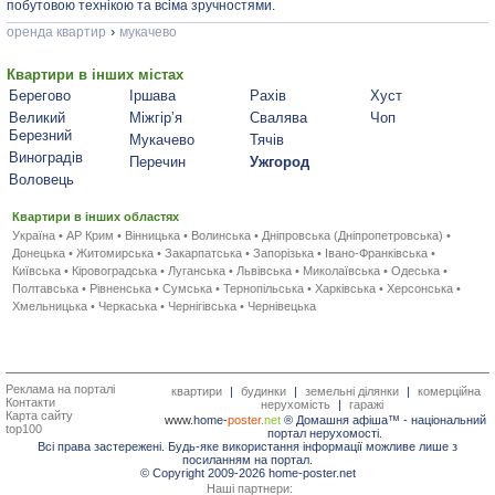
побутовою технікою та всіма зручностями.
›
оренда квартир
мукачево
Квартири в інших містах
Берегово
Іршава
Рахів
Хуст
Великий
Міжгір’я
Свалява
Чоп
Березний
Мукачево
Тячів
Виноградів
Перечин
Ужгород
Воловець
Квартири в інших областях
Україна
•
АР Крим
•
Вінницька
•
Волинська
•
Дніпровська (Дніпропетровська)
•
Донецька
•
Житомирська
•
Закарпатська
•
Запорізька
•
Івано-Франківська
•
Київська
•
Кіровоградська
•
Луганська
•
Львівська
•
Миколаївська
•
Одеська
•
Полтавська
•
Рівненська
•
Сумська
•
Тернопільська
•
Харківська
•
Херсонська
•
Хмельницька
•
Черкаська
•
Чернігівська
•
Чернівецька
Реклама на порталі
квартири
|
будинки
|
земельні ділянки
|
комерційна
Контакти
нерухомість
|
гаражі
Карта сайту
www.
home-
poster.
net
® Домашня афіша™ -
національний
top100
портал нерухомості.
Всі права застережені. Будь-яке використання інформації можливе лише з
посиланням на портал.
© Copyright 2009-2026 home-poster.net
Наші партнери: