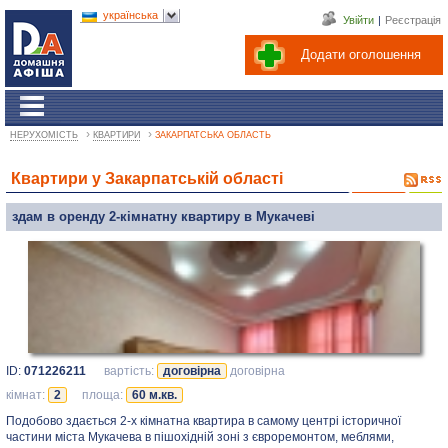
українська
Увійти
|
Реєстрація
Додати оголошення
›
›
НЕРУХОМІСТЬ
КВАРТИРИ
ЗАКАРПАТСЬКА ОБЛАСТЬ
Квартири у Закарпатській області
здам в оренду 2-кімнатну квартиру в Мукачеві
ID:
071226211
вартість:
договірна
договірна
кімнат:
2
площа:
60 м.кв.
Подобово здається 2-х кімнатна квартира в самому центрі історичної
частини міста Мукачева в пішохідній зоні з євроремонтом, меблями,