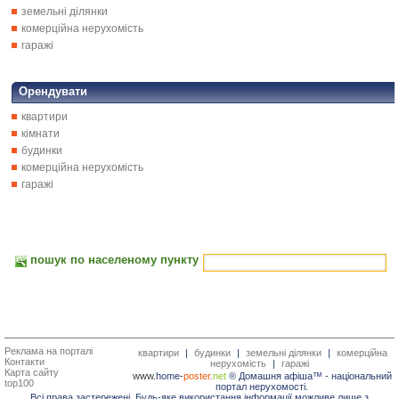
земельні ділянки
комерційна нерухомість
гаражі
Орендувати
квартири
кімнати
будинки
комерційна нерухомість
гаражі
пошук по населеному пункту
Реклама на порталі
квартири
|
будинки
|
земельні ділянки
|
комерційна
Контакти
нерухомість
|
гаражі
Карта сайту
www.
home-
poster.
net
® Домашня афіша™ -
національний
top100
портал нерухомості.
Всі права застережені. Будь-яке використання інформації можливе лише з