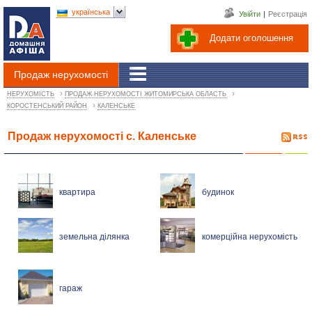
українська
Увійти
|
Реєстрація
Додати оголошення
Продаж нерухомості
›
›
НЕРУХОМІСТЬ
ПРОДАЖ НЕРУХОМОСТІ ЖИТОМИРСЬКА ОБЛАСТЬ
›
КОРОСТЕНСЬКИЙ РАЙОН
КАЛЕНСЬКЕ
Продаж нерухомості с. Каленське
квартира
будинок
земельна ділянка
комерційна нерухомість
гараж