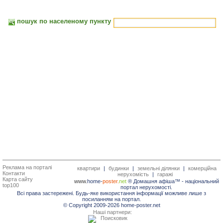
пошук по населеному пункту
Реклама на порталі
квартири
|
будинки
|
земельні ділянки
|
комерційна
Контакти
нерухомість
|
гаражі
Карта сайту
www.
home-
poster.
net
® Домашня афіша™ -
національний
top100
портал нерухомості.
Всі права застережені. Будь-яке використання інформації можливе лише з
посиланням на портал.
© Copyright 2009-2026 home-poster.net
Наші партнери: