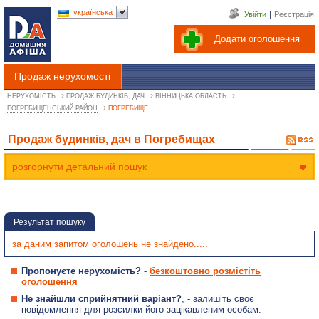
українська
Увійти
|
Реєстрація
Додати оголошення
Продаж нерухомості
›
›
›
НЕРУХОМІСТЬ
ПРОДАЖ БУДИНКІВ, ДАЧ
ВІННИЦЬКА ОБЛАСТЬ
›
ПОГРЕБИЩЕНСЬКИЙ РАЙОН
ПОГРЕБИЩЕ
Продаж будинків, дач в Погребищах
розгорнути детальний пошук
Результат пошуку
за даним запитом оголошень не знайдено.....
Пропонуєте нерухомість?
-
безкоштовно розмістіть
оголошення
Не знайшли сприйнятний варіант?
, - залишіть своє
повідомлення для розсилки його зацікавленим особам.