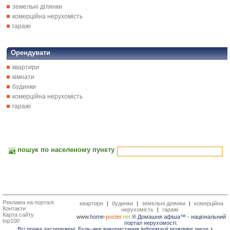
земельні ділянки
комерційна нерухомість
гаражі
Орендувати
квартири
кімнати
будинки
комерційна нерухомість
гаражі
пошук по населеному пункту
Реклама на порталі
квартири
|
будинки
|
земельні ділянки
|
комерційна
Контакти
нерухомість
|
гаражі
Карта сайту
www.
home-
poster.
net
® Домашня афіша™ -
національний
top100
портал нерухомості.
Всі права застережені. Будь-яке використання інформації можливе лише з