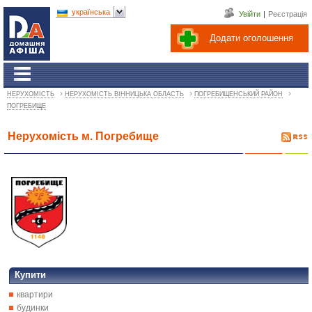
українська
Увійти
|
Реєстрація
Додати оголошення
›
›
›
НЕРУХОМІСТЬ
НЕРУХОМІСТЬ ВІННИЦЬКА ОБЛАСТЬ
ПОГРЕБИЩЕНСЬКИЙ РАЙОН
ПОГРЕБИЩЕ
Нерухомість м. Погребище
Купити
квартири
будинки