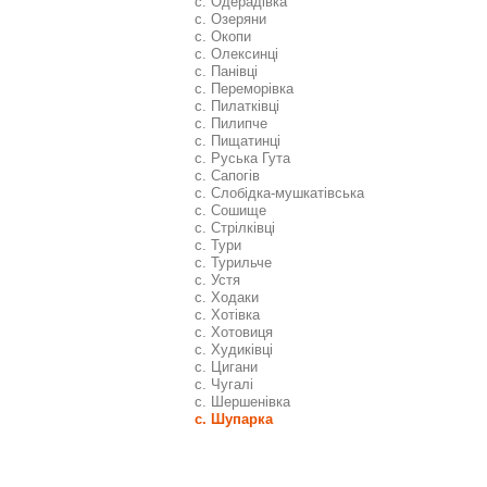
с. Одерадівка
с. Озеряни
с. Окопи
с. Олексинці
с. Панівці
с. Переморівка
с. Пилатківці
с. Пилипче
с. Пищатинці
с. Руська Гута
с. Сапогів
с. Слобідка-мушкатівська
с. Сошище
с. Стрілківці
с. Тури
с. Турильче
с. Устя
с. Ходаки
с. Хотівка
с. Хотовиця
с. Худиківці
с. Цигани
с. Чугалі
с. Шершенівка
с. Шупарка