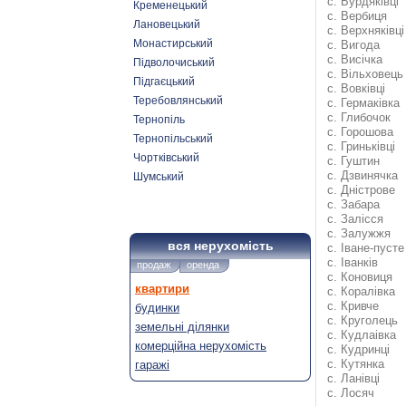
с. Бурдяківці
Кременецький
с. Вербиця
Лановецький
с. Верхняківці
Монастирський
с. Вигода
с. Висічка
Підволочиський
с. Вільховець
Підгаєцький
с. Вовківці
Теребовлянський
с. Гермаківка
с. Глибочок
Тернопіль
с. Горошова
Тернопільський
с. Гриньківці
Чортківський
с. Гуштин
с. Дзвинячка
Шумський
с. Дністрове
с. Забара
с. Залісся
с. Залужжя
вся нерухомість
с. Іване-пусте
с. Іванків
продаж
оренда
с. Коновиця
квартири
с. Коралівка
с. Кривче
будинки
с. Круголець
земельні ділянки
с. Кудлаівка
комерційна нерухомість
с. Кудринці
с. Кутянка
гаражі
с. Ланівці
с. Лосяч