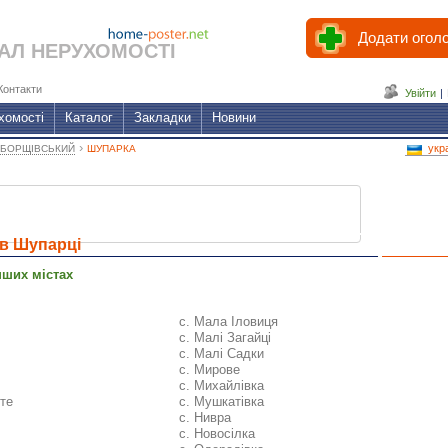
Додати огол
АЛ НЕРУХОМОСТІ
Контакти
Увійти
|
хомості
Каталог
Закладки
Новини
›
укр
БОРЩІВСЬКИЙ
ШУПАРКА
в Шупарці
нших містах
с. Мала Іловиця
с. Малі Загайці
с. Малі Садки
с. Мирове
с. Михайлівка
оте
с. Мушкатівка
с. Нивра
с. Новосілка