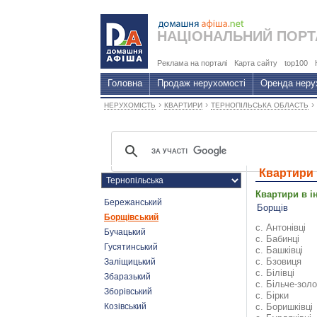
НАЦІОНАЛЬНИЙ
ПОРТ
Реклама на порталі
Карта сайту
top100
Головна
Продаж нерухомості
Оренда неру
›
›
›
НЕРУХОМІСТЬ
КВАРТИРИ
ТЕРНОПІЛЬСЬКА ОБЛАСТЬ
Квартири 
Квартири в і
Бережанський
Борщів
Борщівський
с. Антонівці
Бучацький
с. Бабинці
Гусятинський
с. Башківці
с. Бзовиця
Заліщицький
с. Білівці
Збаразький
с. Більче-зол
Зборівський
с. Бірки
Козівський
с. Боришківці