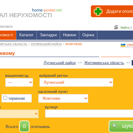
Додати огол
АЛ НЕРУХОМОСТІ
Контакти
Увійти
|
хомості
Каталог
Закладки
Новини
Оцінка
›
›
ИРСЬКА ОБЛАСТЬ
ЛУГИНСЬКИЙ РАЙОН
ЖОВТНЕВЕ
укр
невому
Лугинський район
Житомирська область
машиномісць
вибраний регіон
населений пункт
термінові
а
вулиця
шук
0
Всього
оголошень