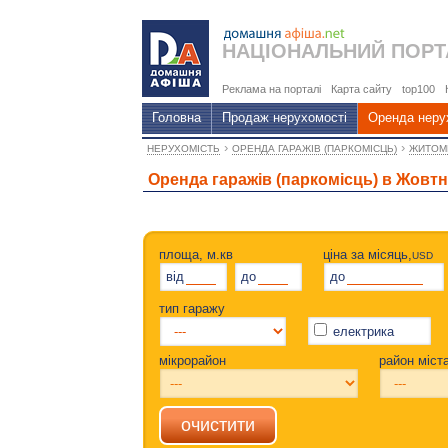
НАЦІОНАЛЬНИЙ
ПОРТ
Реклама на порталі
Карта сайту
top100
Головна
Продаж нерухомості
Оренда неру
›
›
НЕРУХОМІСТЬ
ОРЕНДА ГАРАЖІВ (ПАРКОМІСЦЬ)
ЖИТОМ
Оренда гаражів (паркомісць) в Жовт
площа, м.кв
ціна за місяць,
USD
від
до
до
тип гаражу
електрика
мікрорайон
район міст