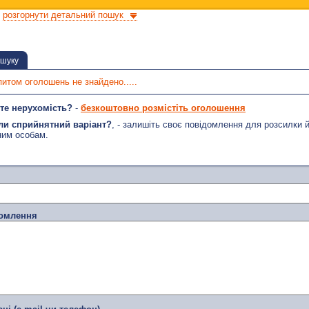
розгорнути детальний пошук
ошуку
питом оголошень не знайдено.....
те нерухомість?
-
безкоштовно розмістіть оголошення
ли сприйнятний варіант?
, - залишіть своє повідомлення для розсилки 
ним особам.
домлення