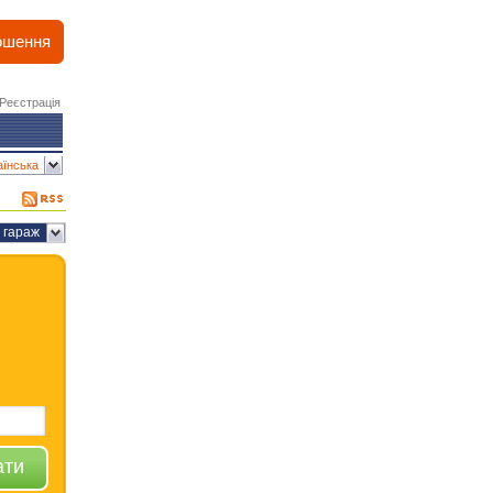
ошення
Реєстрація
аїнська
гараж
ати