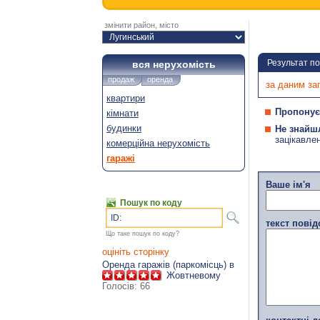
змінити район, місто
Результат п
вся нерухомість
продаж
оренда
за даним за
квартири
Пропонує
кімнати
будинки
Не знайш
зацікавле
комерційна нерухомість
гаражі
Ваше ім'я
Пошук по коду
ID:
текст пові
Що таке пошук по коду?
оцініть сторінку
Оренда гаражів (паркомісць) в
Жовтневому
Голосів:
66