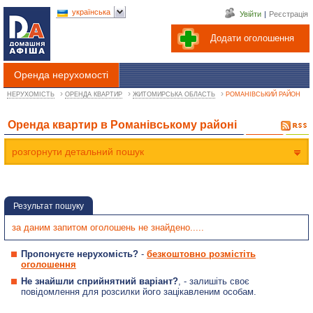
українська
Увійти
|
Реєстрація
Додати оголошення
Оренда нерухомості
›
›
›
НЕРУХОМІСТЬ
ОРЕНДА КВАРТИР
ЖИТОМИРСЬКА ОБЛАСТЬ
РОМАНІВСЬКИЙ РАЙОН
Оренда квартир в Романівському районі
розгорнути детальний пошук
Результат пошуку
за даним запитом оголошень не знайдено.....
Пропонуєте нерухомість?
-
безкоштовно розмістіть
оголошення
Не знайшли сприйнятний варіант?
, - залишіть своє
повідомлення для розсилки його зацікавленим особам.