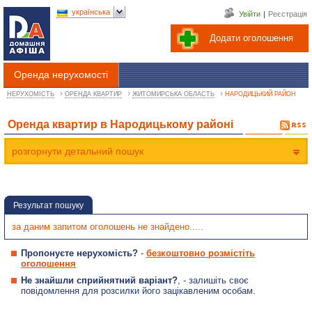
українська
Увійти
|
Реєстрація
Додати оголошення
Оренда нерухомості
›
›
›
НЕРУХОМІСТЬ
ОРЕНДА КВАРТИР
ЖИТОМИРСЬКА ОБЛАСТЬ
НАРОДИЦЬКИЙ РАЙОН
Оренда квартир в Народицькому районі
розгорнути детальний пошук
Результат пошуку
за даним запитом оголошень не знайдено.....
Пропонуєте нерухомість?
-
безкоштовно розмістіть
оголошення
Не знайшли сприйнятний варіант?
, - залишіть своє
повідомлення для розсилки його зацікавленим особам.