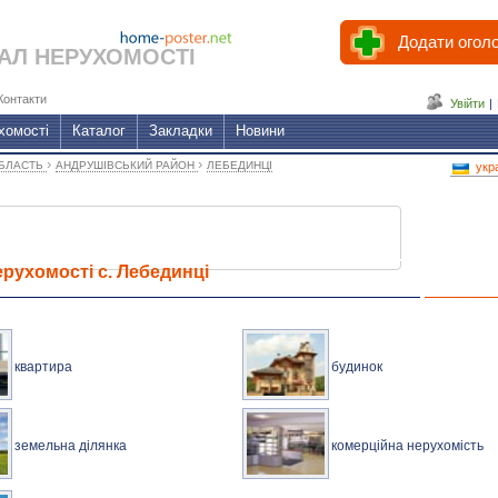
Додати огол
АЛ НЕРУХОМОСТІ
Контакти
Увійти
|
хомості
Каталог
Закладки
Новини
›
›
ОБЛАСТЬ
АНДРУШІВСЬКИЙ РАЙОН
ЛЕБЕДИНЦІ
укр
рухомості с. Лебединці
квартира
будинок
земельна ділянка
комерційна нерухомість