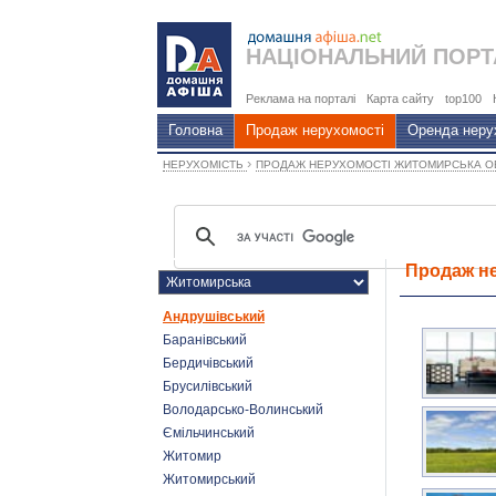
НАЦІОНАЛЬНИЙ
ПОРТ
Реклама на порталі
Карта сайту
top100
Головна
Продаж нерухомості
Оренда неру
›
НЕРУХОМІСТЬ
ПРОДАЖ НЕРУХОМОСТІ ЖИТОМИРСЬКА 
Продаж не
Андрушівський
Баранівський
Бердичівський
Брусилівський
Володарсько-Волинський
Ємільчинський
Житомир
Житомирський