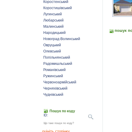
Коростенський
Коростишівський
Лугинський
Любарський
Малинський
пошук по
Народицький
Новоград-Волинський
Овруцький
Олевський
Попільнянський
Радомишльський
Романівський
Ружинський
Червоноармійський
Черняхівський
Чуднівський
Пошук по коду
ID:
Що таке пошук по коду?
оцініть сторінку