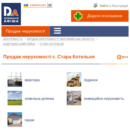
українська
Увійти
|
Реєстрація
Додати оголошення
Продаж нерухомості
›
›
НЕРУХОМІСТЬ
ПРОДАЖ НЕРУХОМОСТІ ЖИТОМИРСЬКА ОБЛАСТЬ
›
АНДРУШІВСЬКИЙ РАЙОН
СТАРА КОТЕЛЬНЯ
Продаж нерухомості с. Стара Котельня
квартира
будинок
земельна ділянка
комерційна нерухомість
гараж