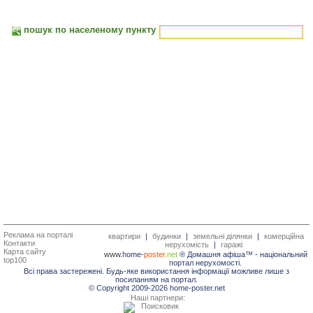
пошук по населеному пункту
Реклама на порталі
квартири
|
будинки
|
земельні ділянки
|
комерційна
Контакти
нерухомість
|
гаражі
Карта сайту
www.
home-
poster.
net
® Домашня афіша™ -
національний
top100
портал нерухомості.
Всі права застережені. Будь-яке використання інформації можливе лише з
посиланням на портал.
© Copyright 2009-2026 home-poster.net
Наші партнери: