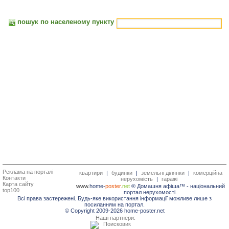
пошук по населеному пункту
Реклама на порталі
квартири
|
будинки
|
земельні ділянки
|
комерційна
Контакти
нерухомість
|
гаражі
Карта сайту
www.
home-
poster.
net
® Домашня афіша™ -
національний
top100
портал нерухомості.
Всі права застережені. Будь-яке використання інформації можливе лише з
посиланням на портал.
© Copyright 2009-2026 home-poster.net
Наші партнери: