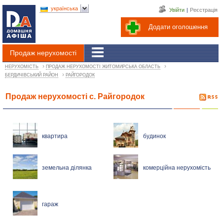
українська
Увійти
|
Реєстрація
Додати оголошення
Продаж нерухомості
›
›
НЕРУХОМІСТЬ
ПРОДАЖ НЕРУХОМОСТІ ЖИТОМИРСЬКА ОБЛАСТЬ
›
БЕРДИЧІВСЬКИЙ РАЙОН
РАЙГОРОДОК
Продаж нерухомості с. Райгородок
квартира
будинок
земельна ділянка
комерційна нерухомість
гараж