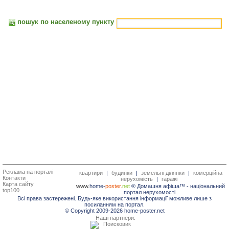
пошук по населеному пункту
Реклама на порталі
квартири
|
будинки
|
земельні ділянки
|
комерційна
Контакти
нерухомість
|
гаражі
Карта сайту
www.
home-
poster.
net
® Домашня афіша™ -
національний
top100
портал нерухомості.
Всі права застережені. Будь-яке використання інформації можливе лише з
посиланням на портал.
© Copyright 2009-2026 home-poster.net
Наші партнери: