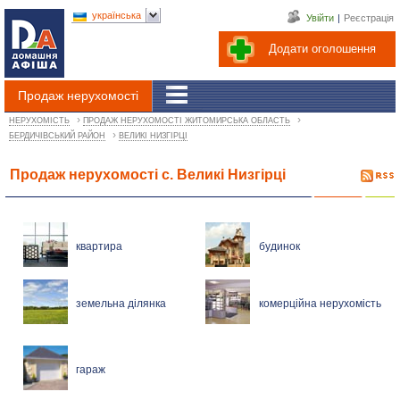
українська
Увійти
|
Реєстрація
Додати оголошення
Продаж нерухомості
›
›
НЕРУХОМІСТЬ
ПРОДАЖ НЕРУХОМОСТІ ЖИТОМИРСЬКА ОБЛАСТЬ
›
БЕРДИЧІВСЬКИЙ РАЙОН
ВЕЛИКІ НИЗГІРЦІ
Продаж нерухомості с. Великі Низгірці
квартира
будинок
земельна ділянка
комерційна нерухомість
гараж