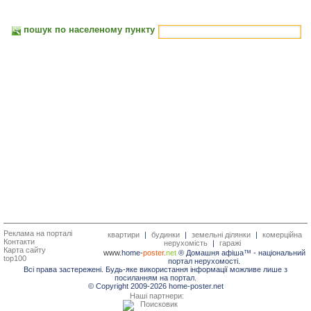
пошук по населеному пункту
Реклама на порталі
квартири
|
будинки
|
земельні ділянки
|
комерційна
Контакти
нерухомість
|
гаражі
Карта сайту
www.
home-
poster.
net
® Домашня афіша™ -
національний
top100
портал нерухомості.
Всі права застережені. Будь-яке використання інформації можливе лише з
посиланням на портал.
© Copyright 2009-2026 home-poster.net
Наші партнери: