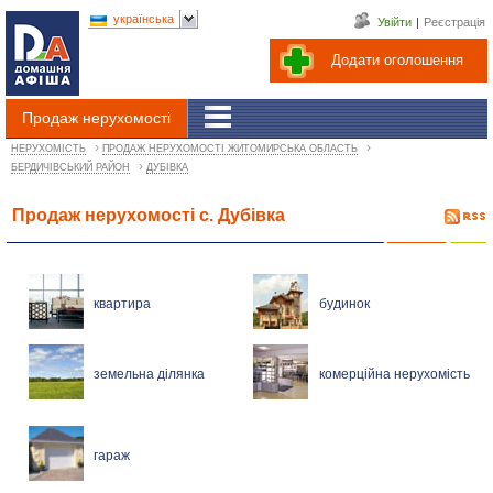
українська
Увійти
|
Реєстрація
Додати оголошення
Продаж нерухомості
›
›
НЕРУХОМІСТЬ
ПРОДАЖ НЕРУХОМОСТІ ЖИТОМИРСЬКА ОБЛАСТЬ
›
БЕРДИЧІВСЬКИЙ РАЙОН
ДУБІВКА
Продаж нерухомості с. Дубівка
квартира
будинок
земельна ділянка
комерційна нерухомість
гараж