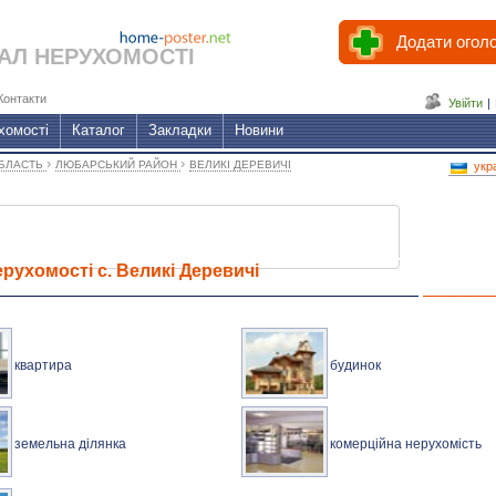
Додати огол
АЛ НЕРУХОМОСТІ
Контакти
Увійти
|
хомості
Каталог
Закладки
Новини
›
›
ОБЛАСТЬ
ЛЮБАРСЬКИЙ РАЙОН
ВЕЛИКІ ДЕРЕВИЧІ
укр
рухомості с. Великі Деревичі
квартира
будинок
земельна ділянка
комерційна нерухомість