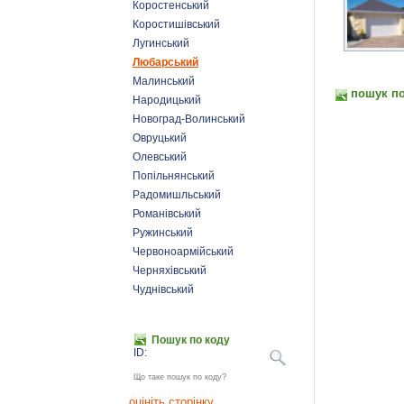
Коростенський
Коростишівський
Лугинський
Любарський
Малинський
пошук по
Народицький
Новоград-Волинський
Овруцький
Олевський
Попільнянський
Радомишльський
Романівський
Ружинський
Червоноармійський
Черняхівський
Чуднівський
Пошук по коду
ID:
Що таке пошук по коду?
оцініть сторінку