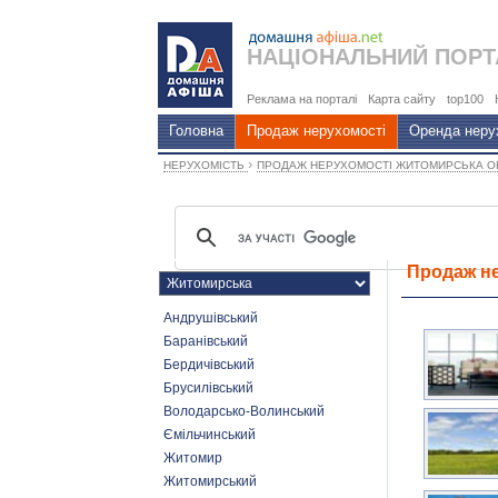
НАЦІОНАЛЬНИЙ
ПОРТ
Реклама на порталі
Карта сайту
top100
Головна
Продаж нерухомості
Оренда неру
›
НЕРУХОМІСТЬ
ПРОДАЖ НЕРУХОМОСТІ ЖИТОМИРСЬКА 
Продаж не
Андрушівський
Баранівський
Бердичівський
Брусилівський
Володарсько-Волинський
Ємільчинський
Житомир
Житомирський