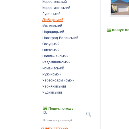
Коростенський
Коростишівський
Лугинський
Любарський
Малинський
пошук по
Народицький
Новоград-Волинський
Овруцький
Олевський
Попільнянський
Радомишльський
Романівський
Ружинський
Червоноармійський
Черняхівський
Чуднівський
Пошук по коду
ID:
Що таке пошук по коду?
оцініть сторінку