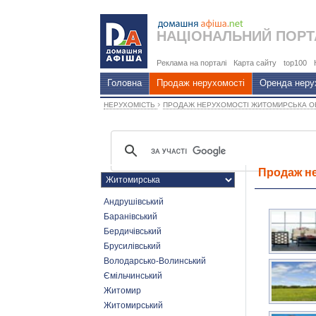
НАЦІОНАЛЬНИЙ
ПОРТ
Реклама на порталі
Карта сайту
top100
Головна
Продаж нерухомості
Оренда неру
›
НЕРУХОМІСТЬ
ПРОДАЖ НЕРУХОМОСТІ ЖИТОМИРСЬКА 
Продаж не
Андрушівський
Баранівський
Бердичівський
Брусилівський
Володарсько-Волинський
Ємільчинський
Житомир
Житомирський