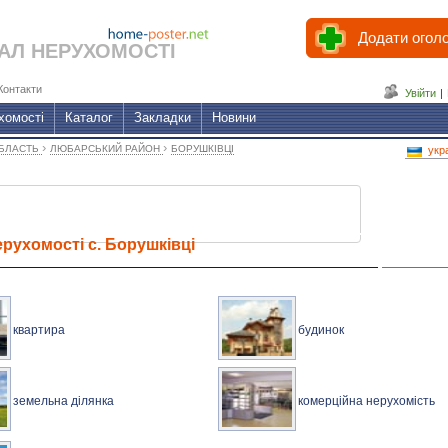
Додати огол
АЛ НЕРУХОМОСТІ
Контакти
Увійти
|
хомості
Каталог
Закладки
Новини
›
›
ОБЛАСТЬ
ЛЮБАРСЬКИЙ РАЙОН
БОРУШКІВЦІ
укр
рухомості с. Борушківці
квартира
будинок
земельна ділянка
комерційна нерухомість