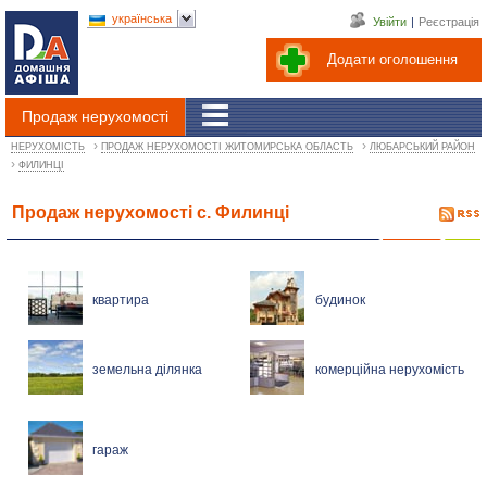
українська
Увійти
|
Реєстрація
Додати оголошення
Продаж нерухомості
›
›
НЕРУХОМІСТЬ
ПРОДАЖ НЕРУХОМОСТІ ЖИТОМИРСЬКА ОБЛАСТЬ
ЛЮБАРСЬКИЙ РАЙОН
›
ФИЛИНЦІ
Продаж нерухомості с. Филинці
квартира
будинок
земельна ділянка
комерційна нерухомість
гараж