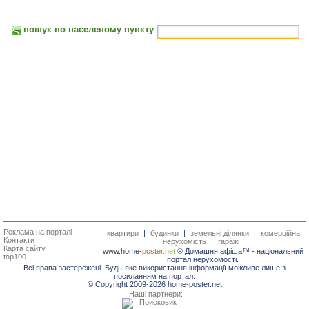
пошук по населеному пункту
Реклама на порталі
квартири
|
будинки
|
земельні ділянки
|
комерційна
Контакти
нерухомість
|
гаражі
Карта сайту
www.
home-
poster.
net
® Домашня афіша™ -
національний
top100
портал нерухомості.
Всі права застережені. Будь-яке використання інформації можливе лише з
посиланням на портал.
© Copyright 2009-2026 home-poster.net
Наші партнери: