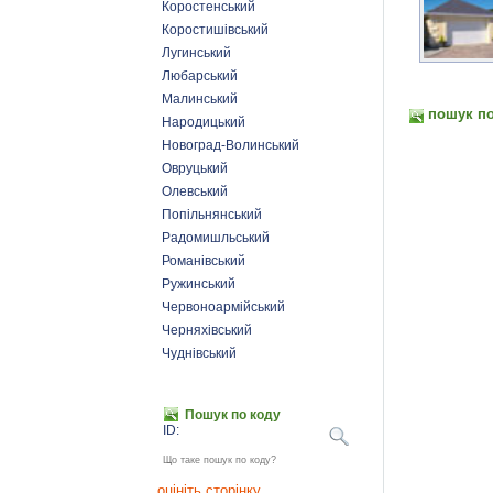
Коростенський
Коростишівський
Лугинський
Любарський
Малинський
пошук по
Народицький
Новоград-Волинський
Овруцький
Олевський
Попільнянський
Радомишльський
Романівський
Ружинський
Червоноармійський
Черняхівський
Чуднівський
Пошук по коду
ID:
Що таке пошук по коду?
оцініть сторінку