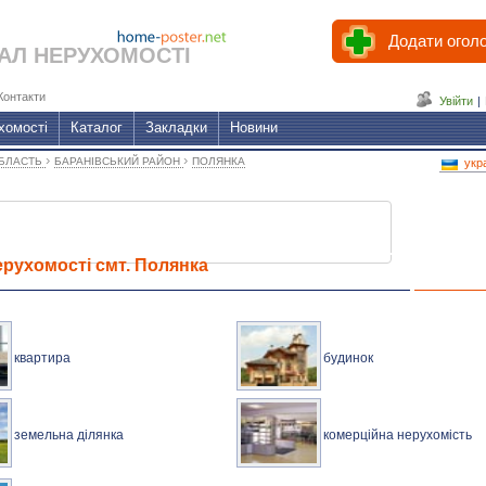
Додати огол
АЛ НЕРУХОМОСТІ
Контакти
Увійти
|
хомості
Каталог
Закладки
Новини
›
›
ОБЛАСТЬ
БАРАНІВСЬКИЙ РАЙОН
ПОЛЯНКА
укр
рухомості смт. Полянка
квартира
будинок
земельна ділянка
комерційна нерухомість