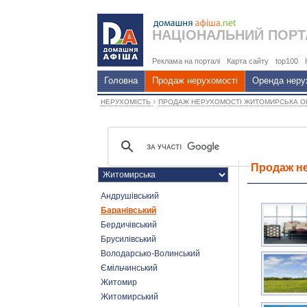
НАЦІОНАЛЬНИЙ
ПОРТ
Реклама на порталі
Карта сайту
top100
Головна
Продаж нерухомості
Оренда неру
›
НЕРУХОМІСТЬ
ПРОДАЖ НЕРУХОМОСТІ ЖИТОМИРСЬКА 
Продаж не
Андрушівський
Баранівський
Бердичівський
Брусилівський
Володарсько-Волинський
Ємільчинський
Житомир
Житомирський