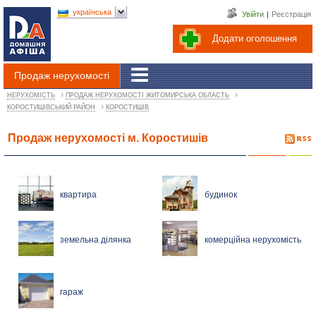
українська
Увійти
|
Реєстрація
Додати оголошення
Продаж нерухомості
›
›
НЕРУХОМІСТЬ
ПРОДАЖ НЕРУХОМОСТІ ЖИТОМИРСЬКА ОБЛАСТЬ
›
КОРОСТИШІВСЬКИЙ РАЙОН
КОРОСТИШІВ
Продаж нерухомості м. Коростишів
квартира
будинок
земельна ділянка
комерційна нерухомість
гараж