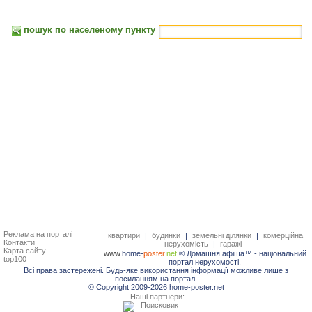
пошук по населеному пункту
Реклама на порталі
квартири
|
будинки
|
земельні ділянки
|
комерційна
Контакти
нерухомість
|
гаражі
Карта сайту
www.
home-
poster.
net
® Домашня афіша™ -
національний
top100
портал нерухомості.
Всі права застережені. Будь-яке використання інформації можливе лише з
посиланням на портал.
© Copyright 2009-2026 home-poster.net
Наші партнери: