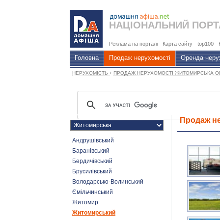
НАЦІОНАЛЬНИЙ
ПОРТ
Реклама на порталі
Карта сайту
top100
Головна
Продаж нерухомості
Оренда неру
›
НЕРУХОМІСТЬ
ПРОДАЖ НЕРУХОМОСТІ ЖИТОМИРСЬКА 
Продаж не
Андрушівський
Баранівський
Бердичівський
Брусилівський
Володарсько-Волинський
Ємільчинський
Житомир
Житомирський