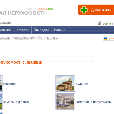
Додати огол
АЛ НЕРУХОМОСТІ
Контакти
Увійти
|
хомості
Каталог
Закладки
Новини
›
›
ОБЛАСТЬ
ЖИТОМИРСЬКИЙ РАЙОН
ІВАНІВЦІ
укр
рухомості с. Іванівці
квартира
будинок
земельна ділянка
комерційна нерухомість