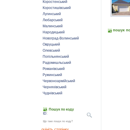
Коростенський
Коростишівський
Лугинський
Любарський
Малинський
пошук по
Народицький
Новоград-Волинський
Овруцький
Олевський
Попільнянський
Радомишльський
Романівський
Ружинський
Червоноармійський
Черняхівський
Чуднівський
Пошук по коду
ID:
Що таке пошук по коду?
оцініть сторінку