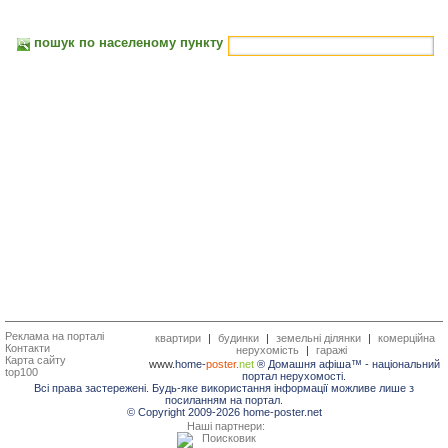
пошук по населеному пункту
Реклама на порталі
квартири
|
будинки
|
земельні ділянки
|
комерційна
Контакти
нерухомість
|
гаражі
Карта сайту
www.
home-
poster.
net
® Домашня афіша™ -
національний
top100
портал нерухомості.
Всі права застережені. Будь-яке використання інформації можливе лише з
посиланням на портал.
© Copyright 2009-2026 home-poster.net
Наші партнери: