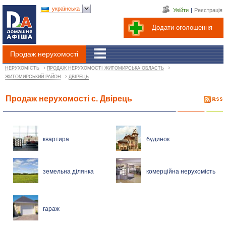
українська
Увійти
|
Реєстрація
Додати оголошення
Продаж нерухомості
›
›
НЕРУХОМІСТЬ
ПРОДАЖ НЕРУХОМОСТІ ЖИТОМИРСЬКА ОБЛАСТЬ
›
ЖИТОМИРСЬКИЙ РАЙОН
ДВІРЕЦЬ
Продаж нерухомості с. Двірець
квартира
будинок
земельна ділянка
комерційна нерухомість
гараж