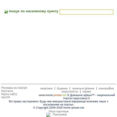
пошук по населеному пункту
Реклама на порталі
квартири
|
будинки
|
земельні ділянки
|
комерційна
Контакти
нерухомість
|
гаражі
Карта сайту
www.
home-
poster.
net
® Домашня афіша™ -
національний
top100
портал нерухомості.
Всі права застережені. Будь-яке використання інформації можливе лише з
посиланням на портал.
© Copyright 2009-2026 home-poster.net
Наші партнери: