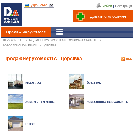
українська
Увійти
|
Реєстрація
Додати оголошення
Продаж нерухомості
›
›
НЕРУХОМІСТЬ
ПРОДАЖ НЕРУХОМОСТІ ЖИТОМИРСЬКА ОБЛАСТЬ
›
КОРОСТЕНСЬКИЙ РАЙОН
ЩОРСІВКА
Продаж нерухомості с. Щорсівка
квартира
будинок
земельна ділянка
комерційна нерухомість
гараж